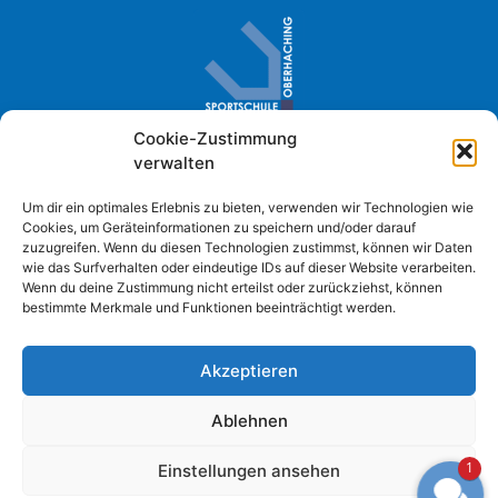
Cookie-Zustimmung
Sportschule Oberhaching · Im Loh 2
verwalten
D- 82041 Oberhaching
+49 (0) 89 61384-0
Um dir ein optimales Erlebnis zu bieten, verwenden wir Technologien wie
Cookies, um Geräteinformationen zu speichern und/oder darauf
info@sportschule-oberhaching.de
zuzugreifen. Wenn du diesen Technologien zustimmst, können wir Daten
wie das Surfverhalten oder eindeutige IDs auf dieser Website verarbeiten.
Wenn du deine Zustimmung nicht erteilst oder zurückziehst, können
bestimmte Merkmale und Funktionen beeinträchtigt werden.
Impressum
Datenschutzerklärung
Akzeptieren
Cookie Richtlinie
Barrierefreiheitserklärung
Ablehnen
1
Einstellungen ansehen