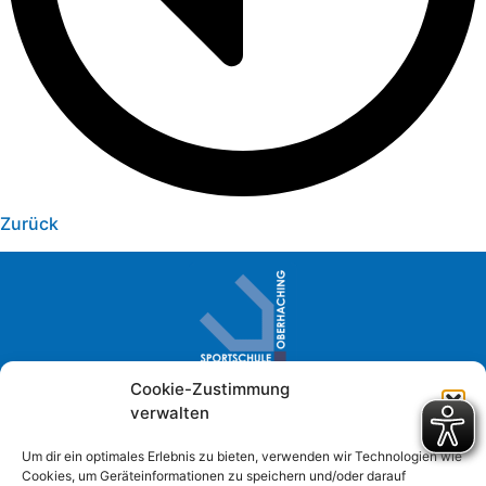
Zurück
Cookie-Zustimmung
Sportschule Oberhaching · Im Loh 2
verwalten
D- 82041 Oberhaching
+49 (0) 89 61384-0
Um dir ein optimales Erlebnis zu bieten, verwenden wir Technologien wie
Cookies, um Geräteinformationen zu speichern und/oder darauf
info@sportschule-oberhaching.de