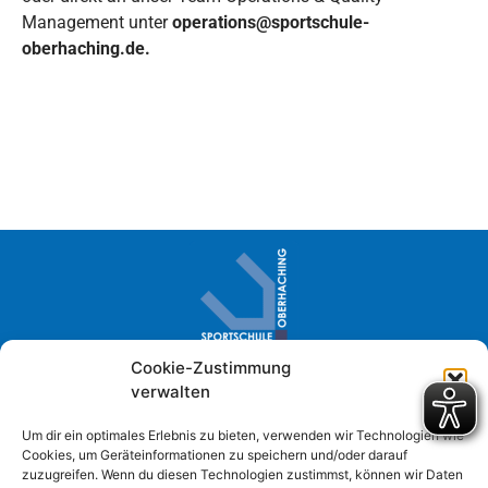
Management unter
operations@sportschule-
oberhaching.de.
Cookie-Zustimmung
Sportschule Oberhaching · Im Loh 2
verwalten
D- 82041 Oberhaching
+49 (0) 89 61384-0
Um dir ein optimales Erlebnis zu bieten, verwenden wir Technologien wie
Cookies, um Geräteinformationen zu speichern und/oder darauf
info@sportschule-oberhaching.de
zuzugreifen. Wenn du diesen Technologien zustimmst, können wir Daten