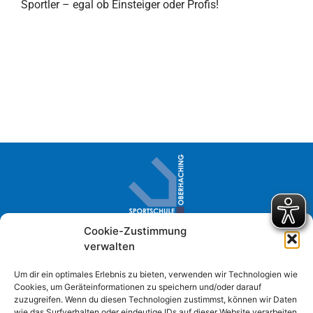
Sportler – egal ob Einsteiger oder Profis!
Cookie-Zustimmung
Sportschule Oberhaching · Im Loh 2
verwalten
D- 82041 Oberhaching
+49 (0) 89 61384-0
Um dir ein optimales Erlebnis zu bieten, verwenden wir Technologien wie
Cookies, um Geräteinformationen zu speichern und/oder darauf
info@sportschule-oberhaching.de
zuzugreifen. Wenn du diesen Technologien zustimmst, können wir Daten
wie das Surfverhalten oder eindeutige IDs auf dieser Website verarbeiten.