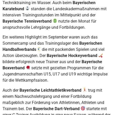
Techniktraining im Wasser. Auch beim
Bayerischen
Karatebund
standen die Landeskadermaßnahmen mit
intensiven Trainingsstunden im Mittelpunkt und der
Bayerische Tennisverband
nutzte den Monat für
anspruchsvolle Lehrgänge und Fortbildungen.
Ein weiteres Highlight im September waren auch das
Sommercamp und das Trainingslager des
Bayerischen
Handballverbands
die mit packenden Spielen und viel
Action überzeugten. Der
Bayerische Hockeyverband
bildete erfolgreich neue Trainer aus und der
Bayerische
Boxverband
setzte mit gezielten Programmen für die
Jugendmannschaften U15, U17 und U19 wichtige Impulse
für die Wettkampfsaison.
Auch der
Bayerische Leichtathletikverband
trug mit
einem Nachwuchslehrgang und einer Fortbildung
maßgeblich zur Förderung von Athletinnen, Athleten und
Trainern bei. Der
Bayerische Dart-Verband
startete mit
einer C-Trainer-Ausbildung in eine neue Saison, während der