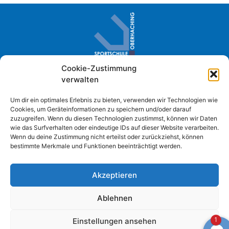
Cookie-Zustimmung
Sportschule Oberhaching · Im Loh 2
verwalten
D- 82041 Oberhaching
+49 (0) 89 61384-0
Um dir ein optimales Erlebnis zu bieten, verwenden wir Technologien wie
Cookies, um Geräteinformationen zu speichern und/oder darauf
info@sportschule-oberhaching.de
zuzugreifen. Wenn du diesen Technologien zustimmst, können wir Daten
wie das Surfverhalten oder eindeutige IDs auf dieser Website verarbeiten.
Wenn du deine Zustimmung nicht erteilst oder zurückziehst, können
bestimmte Merkmale und Funktionen beeinträchtigt werden.
Impressum
Datenschutzerklärung
Akzeptieren
Cookie Richtlinie
Barrierefreiheitserklärung
Ablehnen
1
Einstellungen ansehen