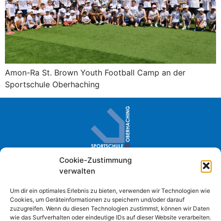
Amon-Ra St. Brown Youth Football Camp an der
Sportschule Oberhaching
Cookie-Zustimmung
Sportschule Oberhaching · Im Loh 2
verwalten
D- 82041 Oberhaching
+49 (0) 89 61384-0
Um dir ein optimales Erlebnis zu bieten, verwenden wir Technologien wie
Cookies, um Geräteinformationen zu speichern und/oder darauf
info@sportschule-oberhaching.de
zuzugreifen. Wenn du diesen Technologien zustimmst, können wir Daten
wie das Surfverhalten oder eindeutige IDs auf dieser Website verarbeiten.