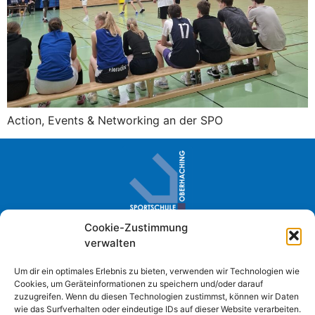
Action, Events & Networking an der SPO
Cookie-Zustimmung
Sportschule Oberhaching · Im Loh 2
verwalten
D- 82041 Oberhaching
+49 (0) 89 61384-0
Um dir ein optimales Erlebnis zu bieten, verwenden wir Technologien wie
Cookies, um Geräteinformationen zu speichern und/oder darauf
info@sportschule-oberhaching.de
zuzugreifen. Wenn du diesen Technologien zustimmst, können wir Daten
wie das Surfverhalten oder eindeutige IDs auf dieser Website verarbeiten.