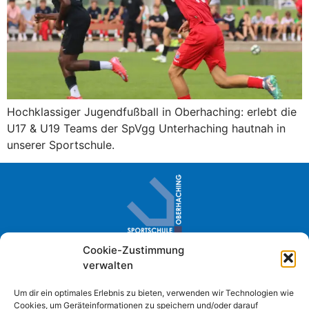
Hochklassiger Jugendfußball in Oberhaching: erlebt die
U17 & U19 Teams der SpVgg Unterhaching hautnah in
unserer Sportschule.
Cookie-Zustimmung
Sportschule Oberhaching · Im Loh 2
verwalten
D- 82041 Oberhaching
+49 (0) 89 61384-0
Um dir ein optimales Erlebnis zu bieten, verwenden wir Technologien wie
Cookies, um Geräteinformationen zu speichern und/oder darauf