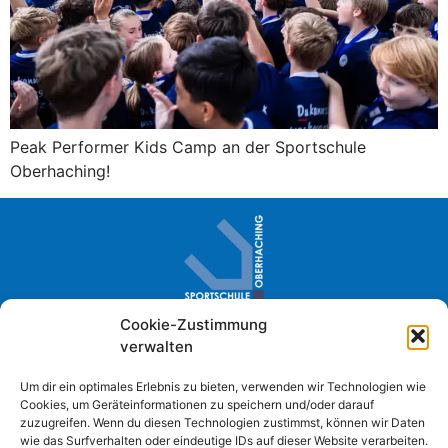
Peak Performer Kids Camp an der Sportschule
Oberhaching!
Cookie-Zustimmung
Sportschule Oberhaching · Im Loh 2
verwalten
D- 82041 Oberhaching
+49 (0) 89 61384-0
Um dir ein optimales Erlebnis zu bieten, verwenden wir Technologien wie
Cookies, um Geräteinformationen zu speichern und/oder darauf
info@sportschule-oberhaching.de
zuzugreifen. Wenn du diesen Technologien zustimmst, können wir Daten
wie das Surfverhalten oder eindeutige IDs auf dieser Website verarbeiten.