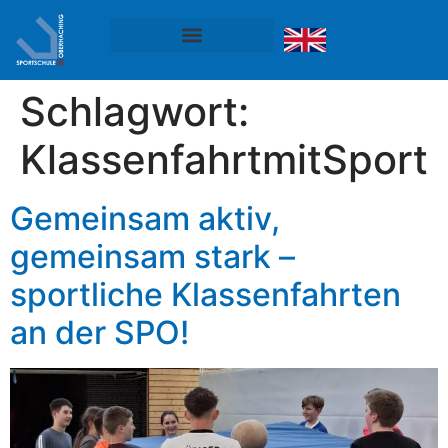
Schlagwort:
KlassenfahrtmitSport
Gemeinsam aktiv,
gemeinsam stark –
sportliche Klassenfahrten
an der SPO!