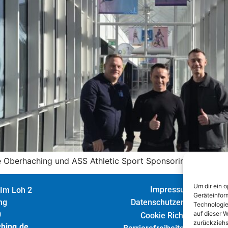
 Oberhaching und ASS Athletic Sport Sponsoring.
Um dir ein 
Impressum
 Im Loh 2
Geräteinfor
Datenschutzerklärung
ng
Technologie
auf dieser W
0
Cookie Richtlinie
zurückziehs
ching.de