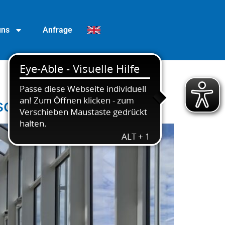
uns
Anfrage
soring