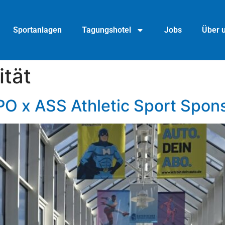
Sportanlagen
Tagungshotel
Jobs
Über 
ität
PO x ASS Athletic Sport Spon