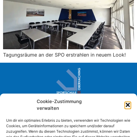
Tagungsräume an der SPO erstrahlen in neuem Look!
Cookie-Zustimmung
Sportschule Oberhaching · Im Loh 2
verwalten
D- 82041 Oberhaching
+49 (0) 89 61384-0
Um dir ein optimales Erlebnis zu bieten, verwenden wir Technologien wie
Cookies, um Geräteinformationen zu speichern und/oder darauf
info@sportschule-oberhaching.de
zuzugreifen. Wenn du diesen Technologien zustimmst, können wir Daten
wie das Surfverhalten oder eindeutige IDs auf dieser Website verarbeiten.