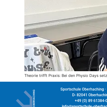
Theorie trifft Praxis: Bei den Physio Days se
Sportschule Oberhaching ·
D- 82041 Oberhachi
+49 (0) 89 61384-
info@sportschule-oberha