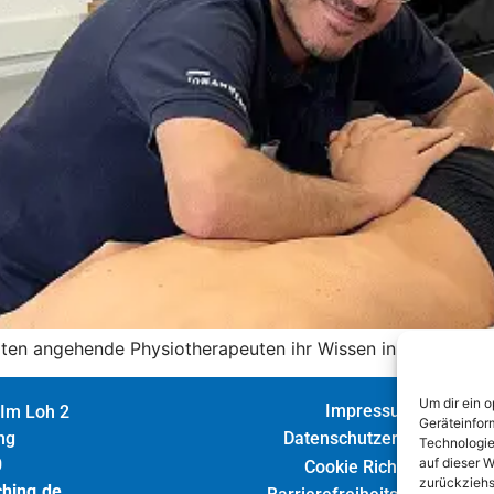
tzten angehende Physiotherapeuten ihr Wissen in der Praxis
Um dir ein 
Impressum
 Im Loh 2
Geräteinfor
Datenschutzerklärung
ng
Technologie
auf dieser W
0
Cookie Richtlinie
zurückziehs
ching.de