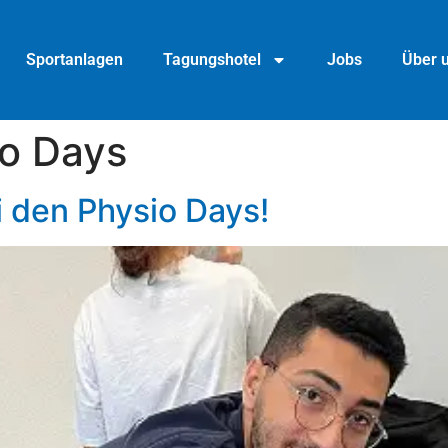
Sportanlagen
Tagungshotel
Jobs
Über 
o Days
ei den Physio Days!