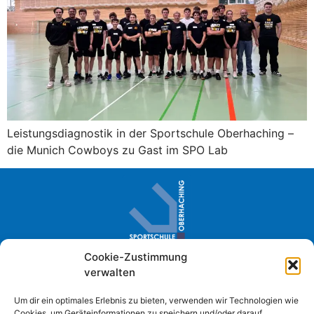
Leistungsdiagnostik in der Sportschule Oberhaching –
die Munich Cowboys zu Gast im SPO Lab
Cookie-Zustimmung
Sportschule Oberhaching · Im Loh 2
verwalten
D- 82041 Oberhaching
+49 (0) 89 61384-0
Um dir ein optimales Erlebnis zu bieten, verwenden wir Technologien wie
Cookies, um Geräteinformationen zu speichern und/oder darauf