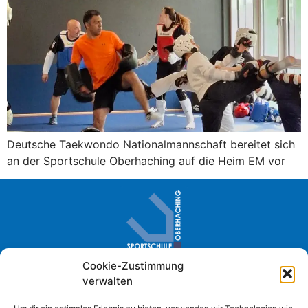
Deutsche Taekwondo Nationalmannschaft bereitet sich
an der Sportschule Oberhaching auf die Heim EM vor
Cookie-Zustimmung
Sportschule Oberhaching · Im Loh 2
verwalten
D- 82041 Oberhaching