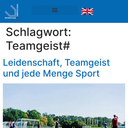
Schlagwort:
Teamgeist#
Leidenschaft, Teamgeist
und jede Menge Sport