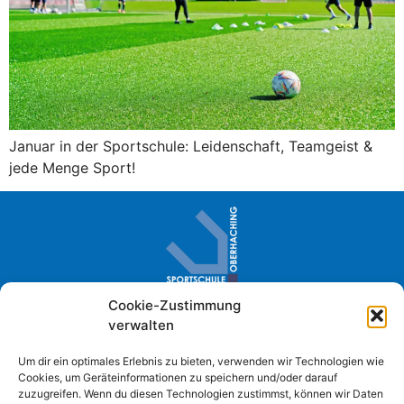
Januar in der Sportschule: Leidenschaft, Teamgeist &
jede Menge Sport!
Cookie-Zustimmung
Sportschule Oberhaching · Im Loh 2
verwalten
D- 82041 Oberhaching
+49 (0) 89 61384-0
Um dir ein optimales Erlebnis zu bieten, verwenden wir Technologien wie
Cookies, um Geräteinformationen zu speichern und/oder darauf
info@sportschule-oberhaching.de
zuzugreifen. Wenn du diesen Technologien zustimmst, können wir Daten