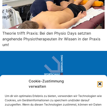
Theorie trifft Praxis: Bei den Physio Days setzten
angehende Physiotherapeuten ihr Wissen in der Praxis
um!
Cookie-Zustimmung
Sportschule Oberhaching · Im Loh 2
verwalten
D- 82041 Oberhaching
+49 (0) 89 61384-0
Um dir ein optimales Erlebnis zu bieten, verwenden wir Technologien wie
Cookies, um Geräteinformationen zu speichern und/oder darauf
info@sportschule-oberhaching.de
zuzugreifen. Wenn du diesen Technologien zustimmst, können wir Daten