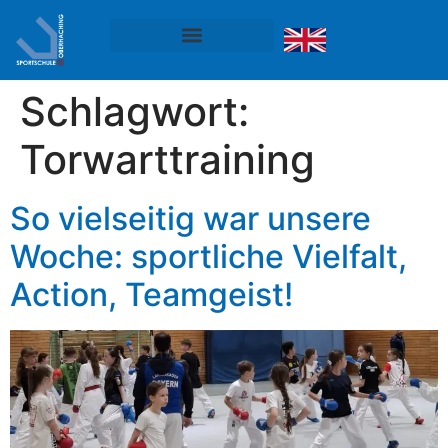
Schlagwort:
Torwarttraining
So vielseitig war unsere
Woche: sportliche Vielfalt,
Action, Teamgeist!