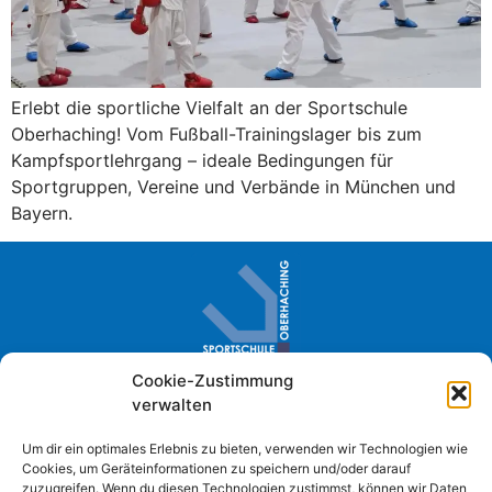
Erlebt die sportliche Vielfalt an der Sportschule
Oberhaching! Vom Fußball-Trainingslager bis zum
Kampfsportlehrgang – ideale Bedingungen für
Sportgruppen, Vereine und Verbände in München und
Bayern.
Cookie-Zustimmung
Sportschule Oberhaching · Im Loh 2
verwalten
D- 82041 Oberhaching
+49 (0) 89 61384-0
Um dir ein optimales Erlebnis zu bieten, verwenden wir Technologien wie
Cookies, um Geräteinformationen zu speichern und/oder darauf
info@sportschule-oberhaching.de
zuzugreifen. Wenn du diesen Technologien zustimmst, können wir Daten