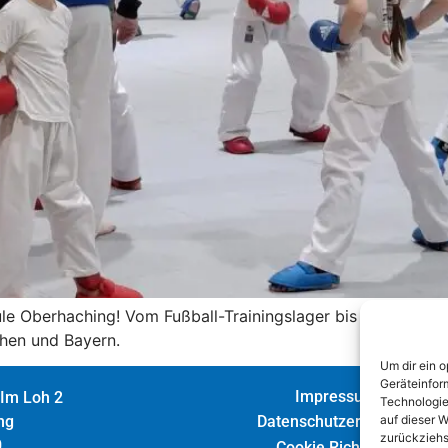
chule Oberhaching! Vom Fußball-Trainingslager bis zum Kamp
hen und Bayern.
Um dir ein 
Geräteinfor
Impressum
 Im Loh 2
Technologie
auf dieser W
Datenschutzerklärung
ng
zurückziehs
0
Cookie Richtlinie