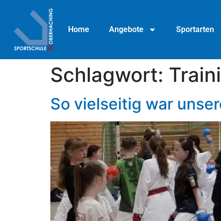
Home
Angebote
Sportarten
Schlagwort:
Train
So vielseitig war unser