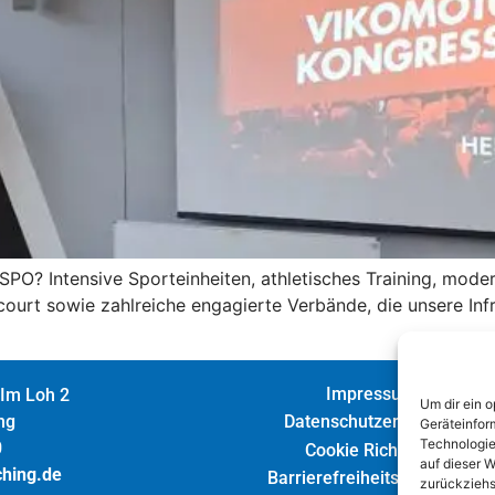
SPO? Intensive Sporteinheiten, athletisches Training, mode
urt sowie zahlreiche engagierte Verbände, die unsere Infra
Impressum
 Im Loh 2
Um dir ein 
Datenschutzerklärung
ng
Geräteinfor
Technologie
0
Cookie Richtlinie
auf dieser W
ching.de
Barrierefreiheitserklärung
zurückziehs