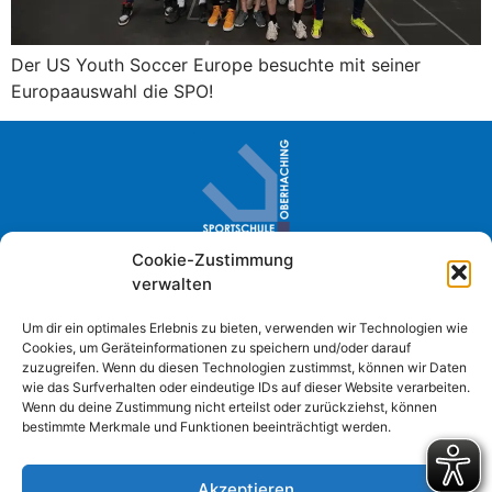
Der US Youth Soccer Europe besuchte mit seiner
Europaauswahl die SPO!
Cookie-Zustimmung
Sportschule Oberhaching · Im Loh 2
verwalten
D- 82041 Oberhaching
+49 (0) 89 61384-0
Um dir ein optimales Erlebnis zu bieten, verwenden wir Technologien wie
Cookies, um Geräteinformationen zu speichern und/oder darauf
info@sportschule-oberhaching.de
zuzugreifen. Wenn du diesen Technologien zustimmst, können wir Daten
wie das Surfverhalten oder eindeutige IDs auf dieser Website verarbeiten.
Wenn du deine Zustimmung nicht erteilst oder zurückziehst, können
bestimmte Merkmale und Funktionen beeinträchtigt werden.
Impressum
Datenschutzerklärung
Akzeptieren
Cookie Richtlinie