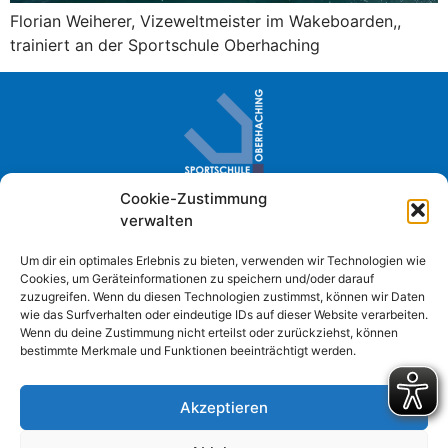
Florian Weiherer, Vizeweltmeister im Wakeboarden,,
trainiert an der Sportschule Oberhaching
Cookie-Zustimmung
Sportschule Oberhaching · Im Loh 2
verwalten
D- 82041 Oberhaching
+49 (0) 89 61384-0
Um dir ein optimales Erlebnis zu bieten, verwenden wir Technologien wie
Cookies, um Geräteinformationen zu speichern und/oder darauf
info@sportschule-oberhaching.de
zuzugreifen. Wenn du diesen Technologien zustimmst, können wir Daten
wie das Surfverhalten oder eindeutige IDs auf dieser Website verarbeiten.
Wenn du deine Zustimmung nicht erteilst oder zurückziehst, können
bestimmte Merkmale und Funktionen beeinträchtigt werden.
Impressum
Datenschutzerklärung
Akzeptieren
Cookie Richtlinie
Barrierefreiheitserklärung